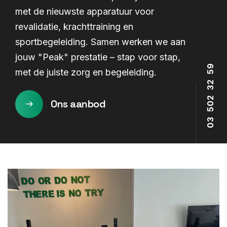
met de nieuwste apparatuur voor
revalidatie, krachttraining en
sportbegeleiding. Samen werken we aan
jouw "Peak" prestatie – stap voor stap,
9
met de juiste zorg en begeleiding.
5
2
3
2
Ons aanbod
0
5
3
0