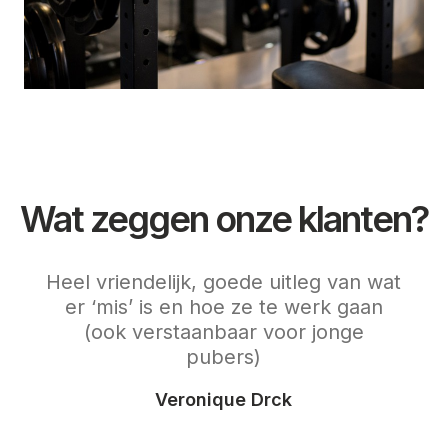
Wat zeggen onze klanten?
ngen,
Heel vriendelijk, goede uitleg van wat
Een
ok
er ‘mis’ is en hoe ze te werk gaan
aan
chaam
(ook verstaanbaar voor jonge
de
huis
pubers)
Veronique Drck